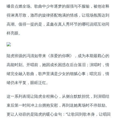
嗓音点燃全场。歌曲中少年逐梦的倔强与不服输，被他诠释
得淋漓尽致，激昂的旋律搭配饱满的情感，让现场氛围达到
高潮。值得一提的是，孟鑫在真人秀环节的哪吒说唱互动同
样亮眼。
陆虎班级的冯清如带来《亲爱的你啊》，成为本期最戳心的
高能时刻。开唱前，她因成长困惑在后台落泪；演唱时，情
绪完全融入歌曲，歌声里满是少女的细腻心事；唱完后，情
绪仍未平复，眼眶泛红。
这一系列表现让陆虎全程揪心，从侧台默默担忧，到演唱结
束后第一时间冲上台拥抱安慰，再到送她离场时不停鼓励。
更让人动容的是陆虎的暖心金句：“让歌回到歌本身，让唱回