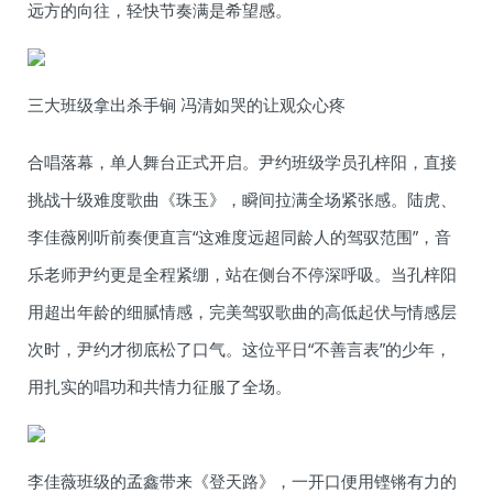
远方的向往，轻快节奏满是希望感。
三大班级拿出杀手锏 冯清如哭的让观众心疼
合唱落幕，单人舞台正式开启。尹约班级学员孔梓阳，直接
挑战十级难度歌曲《珠玉》，瞬间拉满全场紧张感。陆虎、
李佳薇刚听前奏便直言“这难度远超同龄人的驾驭范围”，音
乐老师尹约更是全程紧绷，站在侧台不停深呼吸。当孔梓阳
用超出年龄的细腻情感，完美驾驭歌曲的高低起伏与情感层
次时，尹约才彻底松了口气。这位平日“不善言表”的少年，
用扎实的唱功和共情力征服了全场。
李佳薇班级的孟鑫带来《登天路》，一开口便用铿锵有力的