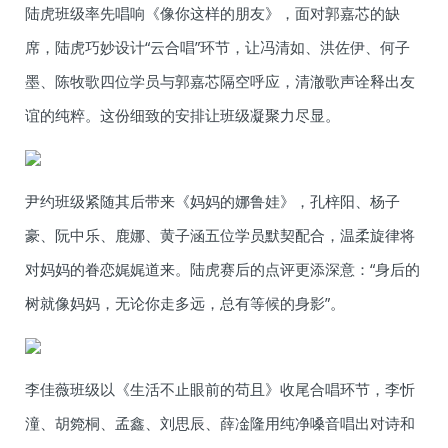
陆虎班级率先唱响《像你这样的朋友》，面对郭嘉芯的缺
席，陆虎巧妙设计“云合唱”环节，让冯清如、洪佐伊、何子
墨、陈牧歌四位学员与郭嘉芯隔空呼应，清澈歌声诠释出友
谊的纯粹。这份细致的安排让班级凝聚力尽显。
尹约班级紧随其后带来《妈妈的娜鲁娃》，孔梓阳、杨子
豪、阮中乐、鹿娜、黄子涵五位学员默契配合，温柔旋律将
对妈妈的眷恋娓娓道来。陆虎赛后的点评更添深意：“身后的
树就像妈妈，无论你走多远，总有等候的身影”。
李佳薇班级以《生活不止眼前的苟且》收尾合唱环节，李忻
潼、胡箢桐、孟鑫、刘思辰、薛凎隆用纯净嗓音唱出对诗和